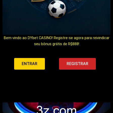
Bem-vindo ao DYbet CASINO! Registre-se agora para reivindicar
seu bônus grátis de R$888!
ENTRAR
REGISTRAR