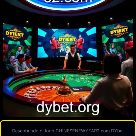
Descobrindo o Jogo CHINESENEWYEAR2 com DYbet