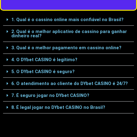
1. Qual é o cassino online mais confiável no Brasil?
2. Qual é o melhor aplicativo de cassino para ganhar
dinheiro real?
3. Qual é o melhor pagamento em cassino online?
4. O DYbet CASINO é legítimo?
5. O DYbet CASINO é seguro?
6. O atendimento ao cliente do DYbet CASINO é 24/7?
7. É seguro jogar no DYbet CASINO?
8. É legal jogar no DYbet CASINO no Brasil?