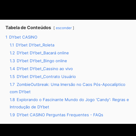
Tabela de Conteúdos
esconder
1
DYbet CASINO
1.1
DYbet DYbet_Roleta
1.2
DYbet DYbet_Bacará online
1.3
DYbet DYbet_Bingo online
1.4
DYbet DYbet_Cassino ao vivo
1.5
DYbet DYbet_Contrato Usuário
1.7
ZombieOutbreak: Uma Imersão no Caos Pós-Apocalíptico
com DYbet
1.8
Explorando o Fascinante Mundo do Jogo 'Candy': Regras e
Introdução de DYbet
1.9
DYbet CASINO Perguntas Frequentes - FAQs