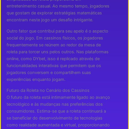
entretenimento casual. Ao mesmo tempo, jogadores
que gostam de explorar estratégias matemáticas
encontram neste jogo um desafio intrigante.
Outro fator que contribui para seu apelo é o aspecto
social do jogo. Em cassinos físicos, os jogadores
frequentemente se reúnem ao redor da mesa de
roleta para torcer uns pelos outros. Nas plataformas
online, como DYbet, isso é replicado através de
funcionalidades interativas que permitem que os
jogadores conversem e compartilhem suas
experiências enquanto jogam.
Futuro da Roleta no Cenário dos Cassinos
O futuro da roleta está intimamente ligado ao avanço
tecnológico e às mudanças nas preferências dos
consumidores. Estima-se que a roleta continuará a
se beneficiar do desenvolvimento de tecnologias
como realidade aumentada e virtual, proporcionando