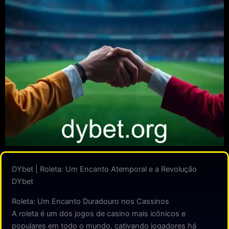
DYbet | Roleta: Um Encanto Atemporal e a Revolução
DYbet
Roleta: Um Encanto Duradouro nos Cassinos
A roleta é um dos jogos de casino mais icônicos e
populares em todo o mundo, cativando jogadores há