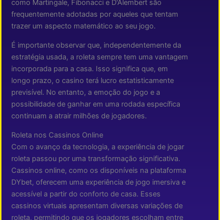
como Martingale, Fibonacci e D'Alembert são
frequentemente adotadas por aqueles que tentam
trazer um aspecto matemático ao seu jogo.
É importante observar que, independentemente da
estratégia usada, a roleta sempre tem uma vantagem
incorporada para a casa. Isso significa que, em
longo prazo, o casino terá lucro estatisticamente
previsível. No entanto, a emoção do jogo e a
possibilidade de ganhar em uma rodada específica
continuam a atrair milhões de jogadores.
Roleta nos Cassinos Online
Com o avanço da tecnologia, a experiência de jogar
roleta passou por uma transformação significativa.
Cassinos online, como os disponíveis na plataforma
DYbet, oferecem uma experiência de jogo imersiva e
acessível a partir do conforto de casa. Esses
cassinos virtuais apresentam diversas variações de
roleta, permitindo que os jogadores escolham entre