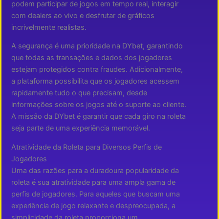
podem participar de jogos em tempo real, interagir
com dealers ao vivo e desfrutar de gráficos
incrivelmente realistas.
A segurança é uma prioridade na DYbet, garantindo
que todas as transações e dados dos jogadores
estejam protegidos contra fraudes. Adicionalmente,
a plataforma possibilita que os jogadores acessem
rapidamente tudo o que precisam, desde
informações sobre os jogos até o suporte ao cliente.
A missão da DYbet é garantir que cada giro na roleta
seja parte de uma experiência memorável.
Atratividade da Roleta para Diversos Perfis de
Jogadores
Uma das razões para a duradoura popularidade da
roleta é sua atratividade para uma ampla gama de
perfis de jogadores. Para aqueles que buscam uma
experiência de jogo relaxante e despreocupada, a
simplicidade da roleta proporciona um