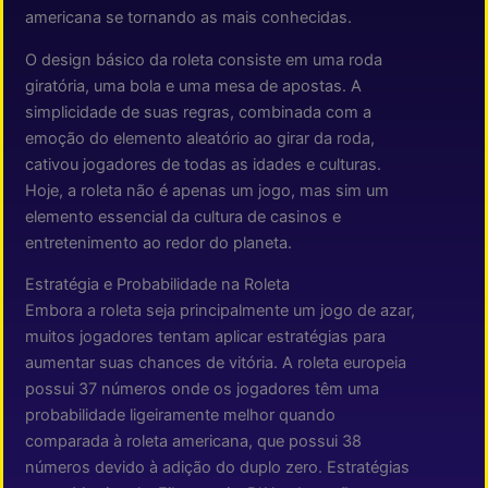
americana se tornando as mais conhecidas.
O design básico da roleta consiste em uma roda
giratória, uma bola e uma mesa de apostas. A
simplicidade de suas regras, combinada com a
emoção do elemento aleatório ao girar da roda,
cativou jogadores de todas as idades e culturas.
Hoje, a roleta não é apenas um jogo, mas sim um
elemento essencial da cultura de casinos e
entretenimento ao redor do planeta.
Estratégia e Probabilidade na Roleta
Embora a roleta seja principalmente um jogo de azar,
muitos jogadores tentam aplicar estratégias para
aumentar suas chances de vitória. A roleta europeia
possui 37 números onde os jogadores têm uma
probabilidade ligeiramente melhor quando
comparada à roleta americana, que possui 38
números devido à adição do duplo zero. Estratégias