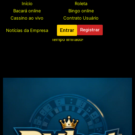
Registre-
Início
Roleta
se
Bacará online
Bingo online
para
Cassino ao vivo
Contrato Usuário
reivindicar
Entrar
Registrar
Notícias da Empresa
seu
Registre-se para reivindicar seu bônus grátis de R$888, por
bônus
tempo limitado!
grátis
de
R$888,
por
tempo
limitado!