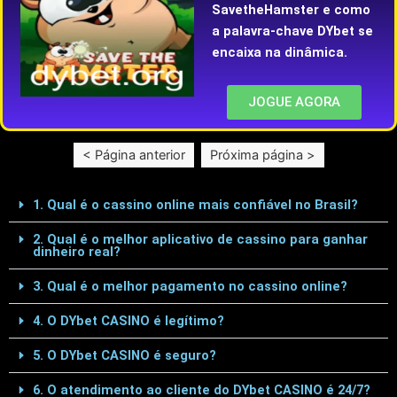
SavetheHamster e como
a palavra-chave DYbet se
encaixa na dinâmica.
JOGUE AGORA
< Página anterior
Próxima página >
1. Qual é o cassino online mais confiável no Brasil?
2. Qual é o melhor aplicativo de cassino para ganhar
dinheiro real?
3. Qual é o melhor pagamento no cassino online?
4. O DYbet CASINO é legítimo?
5. O DYbet CASINO é seguro?
6. O atendimento ao cliente do DYbet CASINO é 24/7?