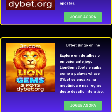
apostas.
JOGUE AGORA
DYbet Bingo online
Explore em detalhes o
emocionante jogo
LionGems3pots e saiba
como a palavra-chave
DYbet se encaixa na
mecânica e nas regras
deste desafio interativo.
JOGUE AGORA