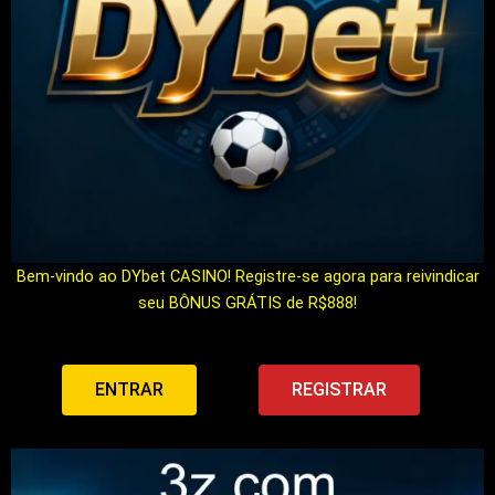
Bem-vindo ao DYbet CASINO! Registre-se agora para reivindicar
seu BÔNUS GRÁTIS de R$888!
ENTRAR
REGISTRAR