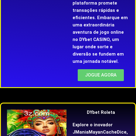
plataforma promete
transações rápidas e
eficientes. Embarque em
uma extraordinária
aventura de jogo online
no DYbet CASINO, um
lugar onde sorte e
diversão se fundem em
uma jornada notável.
JOGUE AGORA
DYbet Roleta
Explore o inovador
JManiaMayanCacheDice,