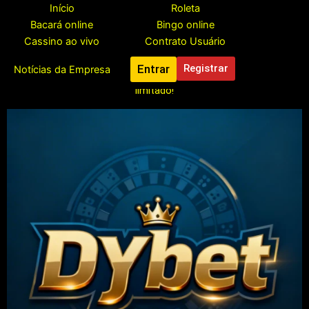
Pular
Início
Roleta
para
Bacará online
Bingo online
o
Cassino ao vivo
Contrato Usuário
conteúdo
Entrar
Registrar
Notícias da Empresa
Registre-se para reivindicar seu bônus grátis de R$888, tempo
limitado!