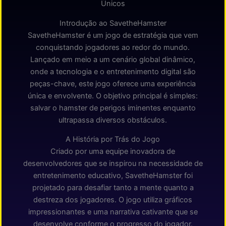
Únicos
Introdução ao SavetheHamster
SavetheHamster é um jogo de estratégia que vem
conquistando jogadores ao redor do mundo.
Lançado em meio a um cenário global dinâmico,
onde a tecnologia e o entretenimento digital são
peças-chave, este jogo oferece uma experiência
única e envolvente. O objetivo principal é simples:
salvar o hamster de perigos iminentes enquanto
ultrapassa diversos obstáculos.
A História por Trás do Jogo
Criado por uma equipe inovadora de
desenvolvedores que se inspirou na necessidade de
entretenimento educativo, SavetheHamster foi
projetado para desafiar tanto a mente quanto a
destreza dos jogadores. O jogo utiliza gráficos
impressionantes e uma narrativa cativante que se
desenvolve conforme o progresso do jogador.