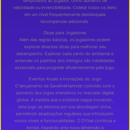
temporários ao jogador, como aumento de
velocidade ou invencibilidade. Coletar todos os itens
em um nível frequentemente desbloqueia
recompensas adicionais.
Dicas para Jogadores
Além das regras básicas, os jogadores podem
explorar diversas dicas para melhorar seu
desempenho. Explorar cada canto do ambiente e
entender os padrões dos inimigos são habilidades
essenciais para progredir eficientemente pelo jogo.
Eventos Atuais e Inovações do Jogo
O lançamento de SavetheHamster coincidiu com o
aumento dos jogos interativos no mercado digital
global. À medida que a indústria segue inovando,
este jogo se destaca por sua abordagem única,
permitindo atualizações regulares que introduzem
novos níveis e funcionalidades. O DYbet continua a
evoluir, trazendo uma nova dimensão à