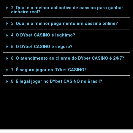
2. Qual é o melhor aplicativo de cassino para ganhar
dinheiro real?
3. Qual é o melhor pagamento em cassino online?
4. O DYbet CASINO é legítimo?
5. O DYbet CASINO é seguro?
6. O atendimento ao cliente do DYbet CASINO é 24/7?
7. É seguro jogar no DYbet CASINO?
8. É legal jogar no DYbet CASINO no Brasil?