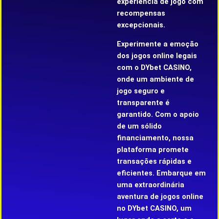
experiência de jogo com
recompensas
excepcionais.
Experimente a emoção
dos jogos online legais
com o DYbet CASINO,
onde um ambiente de
jogo seguro e
transparente é
garantido. Com o apoio
de um sólido
financiamento, nossa
plataforma promete
transações rápidas e
eficientes. Embarque em
uma extraordinária
aventura de jogos online
no DYbet CASINO, um