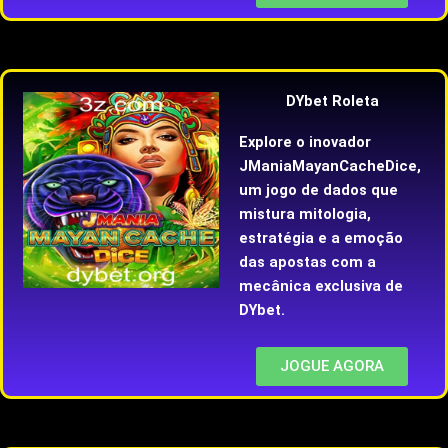
DYbet Roleta
Explore o inovador
JManiaMayanCacheDice,
um jogo de dados que
mistura mitologia,
estratégia e a emoção
das apostas com a
mecânica exclusiva de
DYbet.
JOGUE AGORA