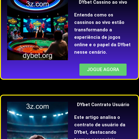
DYbet Cassino ao vivo
Entenda como os
cassinos ao vivo estão
transformando a
experiência de jogos
online e o papel da DYbet
nesse cenário.
JOGUE AGORA
DYbet Contrato Usuário
Este artigo analisa o
contrato de usuário da
DYbet, destacando