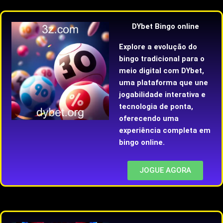
DYbet Bingo online
Explore a evolução do
bingo tradicional para o
meio digital com DYbet,
uma plataforma que une
jogabilidade interativa e
tecnologia de ponta,
oferecendo uma
experiência completa em
bingo online.
JOGUE AGORA