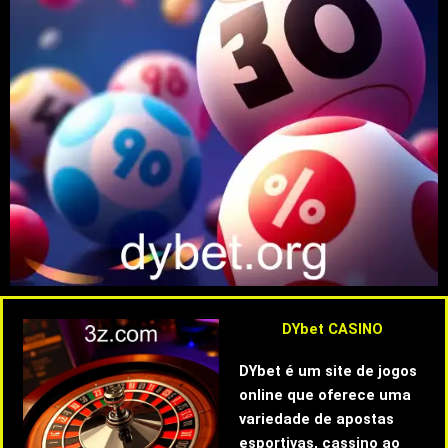
DYbet CASINO
DYbet é um site de jogos
online que oferece uma
variedade de apostas
esportivas, cassino ao