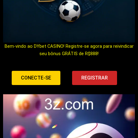
Bem-vindo ao DYbet CASINO! Registre-se agora para reivindicar
seu bônus GRÁTIS de R$888!
CONECTE-SE
REGISTRAR