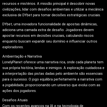
recursos e mistérios. A missão principal é descobrir novas
civilizações, lidar com desafios ambientais e utilizar a mecânica
exclusiva de DYbet para tomar decisões estratégicas cruciais.
DYbet, uma inovadora funcionalidade de apostas dinâmicas,
adiciona uma camada extra de desafio. Jogadores devem
apostar recursos em decisões cruciais, calculando riscos
enquanto buscam expandir seu domínio e influenciar outros
exploradores.
Ambientação e Narrativa
LonelyPlanet oferece uma narrativa rica, onde cada planeta tem
sua própria história, lendas e inimigos. A exploração cuidadosa e
a interpretação das pistas dadas pelo ambiente são essenciais
para o sucesso. O jogo equilibra perfeitamente a narrativa com
a jogabilidade, proporcionando um universo que evolui com as
ações dos jogadores.
Desafios Atuais
Com os recentes avanços na IA e na tecnologia de