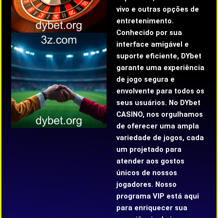
vivo e outras opções de
entretenimento.
Conhecido por sua
interface amigável e
suporte eficiente, DYbet
garante uma experiência
de jogo segura e
envolvente para todos os
seus usuários. No DYbet
CASINO, nos orgulhamos
de oferecer uma ampla
variedade de jogos, cada
um projetado para
atender aos gostos
únicos de nossos
jogadores. Nosso
programa VIP está aqui
para enriquecer sua