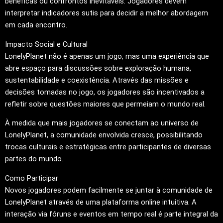
benéficas ou confrontos inevitáveis. Jogadores devem
interpretar indicadores sutis para decidir a melhor abordagem
em cada encontro.
Impacto Social e Cultural
LonelyPlanet não é apenas um jogo, mas uma experiência que
abre espaço para discussões sobre exploração humana,
sustentabilidade e coexistência. Através das missões e
decisões tomadas no jogo, os jogadores são incentivados a
refletir sobre questões maiores que permeiam o mundo real.
À medida que mais jogadores se conectam ao universo de
LonelyPlanet, a comunidade envolvida cresce, possibilitando
trocas culturais e estratégicas entre participantes de diversas
partes do mundo.
Como Participar
Novos jogadores podem facilmente se juntar à comunidade de
LonelyPlanet através de uma plataforma online intuitiva. A
interação via fóruns e eventos em tempo real é parte integral da