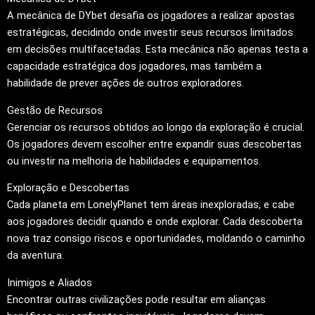
A mecânica de DYbet desafia os jogadores a realizar apostas
estratégicas, decidindo onde investir seus recursos limitados
em decisões multifacetadas. Esta mecânica não apenas testa a
capacidade estratégica dos jogadores, mas também a
habilidade de prever ações de outros exploradores.
Gestão de Recursos
Gerenciar os recursos obtidos ao longo da exploração é crucial.
Os jogadores devem escolher entre expandir suas descobertas
ou investir na melhoria de habilidades e equipamentos.
Exploração e Descobertas
Cada planeta em LonelyPlanet tem áreas inexploradas, e cabe
aos jogadores decidir quando e onde explorar. Cada descoberta
nova traz consigo riscos e oportunidades, moldando o caminho
da aventura.
Inimigos e Aliados
Encontrar outras civilizações pode resultar em alianças