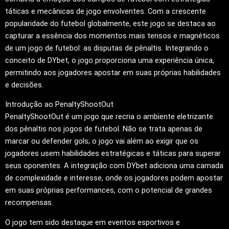
táticas e mecânicas de jogo envolventes. Com a crescente
popularidade do futebol globalmente, este jogo se destaca ao
capturar a essência dos momentos mais tensos e magnéticos
de um jogo de futebol: as disputas de pênaltis. Integrando o
conceito de DYbet, o jogo proporciona uma experiência única,
permitindo aos jogadores apostar em suas próprias habilidades
e decisões.
Introdução ao PenaltyShootOut
PenaltyShootOut é um jogo que recria o ambiente eletrizante
dos pênaltis nos jogos de futebol. Não se trata apenas de
marcar ou defender gols; o jogo vai além ao exigir que os
jogadores usem habilidades estratégicas e táticas para superar
seus oponentes. A integração com DYbet adiciona uma camada
de complexidade e interesse, onde os jogadores podem apostar
em suas próprias performances, com o potencial de grandes
recompensas.
O jogo tem sido destaque em eventos esportivos e