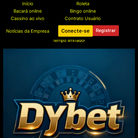
Pular
Início
Roleta
para
Bacará online
Bingo online
o
Cassino ao vivo
Contrato Usuário
conteúdo
Conecte-se
Registrar
Notícias da Empresa
Registre-se para reivindicar seu bônus grátis de R$888 Reais, por
tempo limitado!