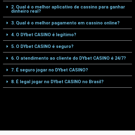
2. Qual é o melhor aplicativo de cassino para ganhar
dinheiro real?
3. Qual é o melhor pagamento em cassino online?
4. O DYbet CASINO é legítimo?
5. O DYbet CASINO é seguro?
6. O atendimento ao cliente do DYbet CASINO é 24/7?
7. É seguro jogar no DYbet CASINO?
8. É legal jogar no DYbet CASINO no Brasil?