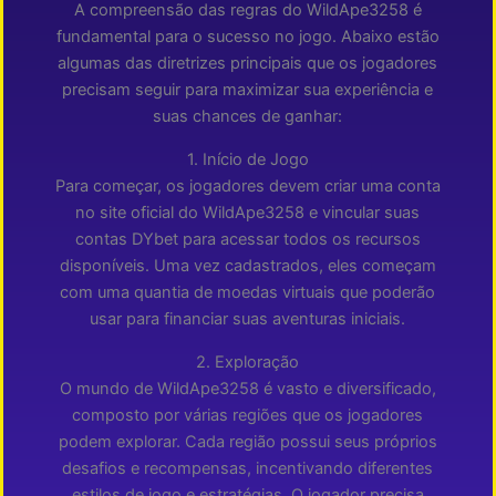
A compreensão das regras do WildApe3258 é
fundamental para o sucesso no jogo. Abaixo estão
algumas das diretrizes principais que os jogadores
precisam seguir para maximizar sua experiência e
suas chances de ganhar:
1. Início de Jogo
Para começar, os jogadores devem criar uma conta
no site oficial do WildApe3258 e vincular suas
contas DYbet para acessar todos os recursos
disponíveis. Uma vez cadastrados, eles começam
com uma quantia de moedas virtuais que poderão
usar para financiar suas aventuras iniciais.
2. Exploração
O mundo de WildApe3258 é vasto e diversificado,
composto por várias regiões que os jogadores
podem explorar. Cada região possui seus próprios
desafios e recompensas, incentivando diferentes
estilos de jogo e estratégias. O jogador precisa