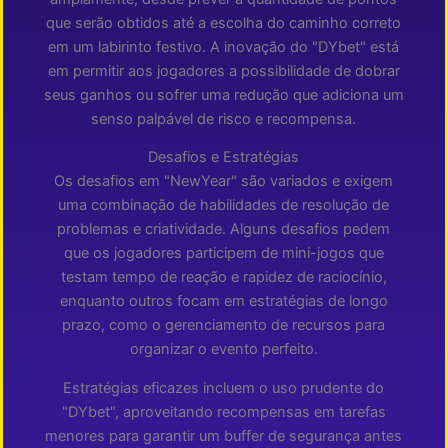
que serão obtidos até a escolha do caminho correto
em um labirinto festivo. A inovação do "DYbet" está
em permitir aos jogadores a possibilidade de dobrar
seus ganhos ou sofrer uma redução que adiciona um
senso palpável de risco e recompensa.
Desafios e Estratégias
Os desafios em "NewYear" são variados e exigem
uma combinação de habilidades de resolução de
problemas e criatividade. Alguns desafios pedem
que os jogadores participem de mini-jogos que
testam tempo de reação e rapidez de raciocínio,
enquanto outros focam em estratégias de longo
prazo, como o gerenciamento de recursos para
organizar o evento perfeito.
Estratégias eficazes incluem o uso prudente do
"DYbet", aproveitando recompensas em tarefas
menores para garantir um buffer de segurança antes