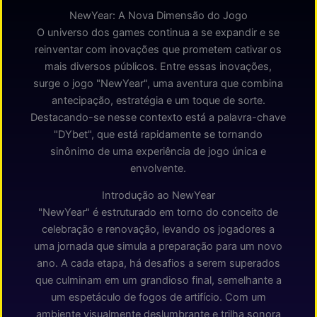
NewYear: A Nova Dimensão do Jogo
O universo dos games continua a se expandir e se
reinventar com inovações que prometem cativar os
mais diversos públicos. Entre essas inovações,
surge o jogo "NewYear", uma aventura que combina
antecipação, estratégia e um toque de sorte.
Destacando-se nesse contexto está a palavra-chave
"DYbet", que está rapidamente se tornando
sinônimo de uma experiência de jogo única e
envolvente.
Introdução ao NewYear
"NewYear" é estruturado em torno do conceito de
celebração e renovação, levando os jogadores a
uma jornada que simula a preparação para um novo
ano. A cada etapa, há desafios a serem superados
que culminam em um grandioso final, semelhante a
um espetáculo de fogos de artifício. Com um
ambiente visualmente deslumbrante e trilha sonora