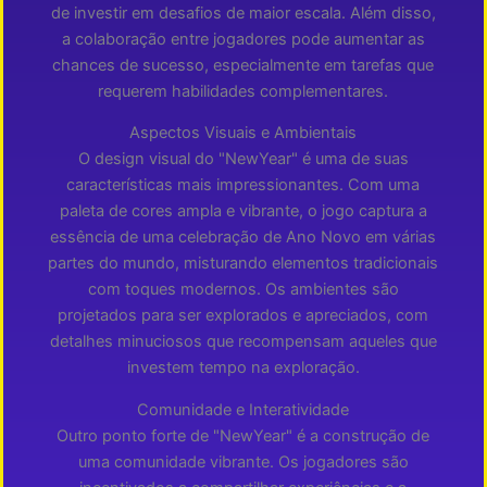
de investir em desafios de maior escala. Além disso,
a colaboração entre jogadores pode aumentar as
chances de sucesso, especialmente em tarefas que
requerem habilidades complementares.
Aspectos Visuais e Ambientais
O design visual do "NewYear" é uma de suas
características mais impressionantes. Com uma
paleta de cores ampla e vibrante, o jogo captura a
essência de uma celebração de Ano Novo em várias
partes do mundo, misturando elementos tradicionais
com toques modernos. Os ambientes são
projetados para ser explorados e apreciados, com
detalhes minuciosos que recompensam aqueles que
investem tempo na exploração.
Comunidade e Interatividade
Outro ponto forte de "NewYear" é a construção de
uma comunidade vibrante. Os jogadores são