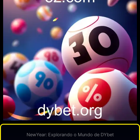
NewYear: Explorando o Mundo de DYbet