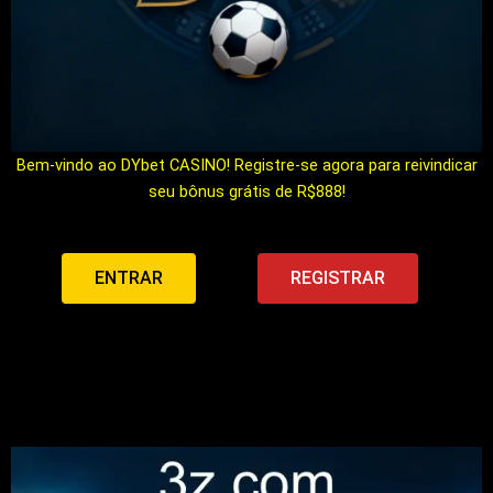
Bem-vindo ao DYbet CASINO! Registre-se agora para reivindicar
seu bônus grátis de R$888!
ENTRAR
REGISTRAR