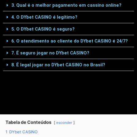
3. Qual é o melhor pagamento em cassino online?
4. O DYbet CASINO é legítimo?
5. O DYbet CASINO é seguro?
6. O atendimento ao cliente do DYbet CASINO é 24/7?
7. É seguro jogar no DYbet CASINO?
8. É legal jogar no DYbet CASINO no Brasil?
Tabela de Conteúdos
esconder
1
DYbet CASINO