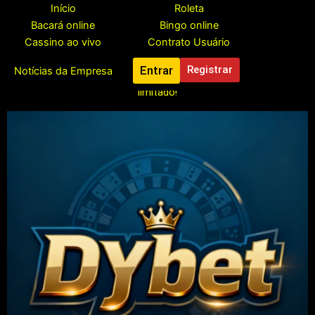
Pular
Início
Roleta
para
Bacará online
Bingo online
o
Cassino ao vivo
Contrato Usuário
conteúdo
Entrar
Registrar
Notícias da Empresa
Registre-se para reivindicar seu bônus grátis de R$888, tempo
limitado!