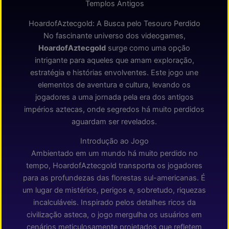
Templos Antigos
HoardofAztecgold: A Busca pelo Tesouro Perdido
No fascinante universo dos videogames,
HoardofAztecgold
surge como uma opção
intrigante para aqueles que amam exploração,
estratégia e histórias envolventes. Este jogo une
elementos de aventura e cultura, levando os
jogadores a uma jornada pela era dos antigos
impérios aztecas, onde segredos há muito perdidos
aguardam ser revelados.
Introdução ao Jogo
Ambientado em um mundo há muito perdido no
tempo, HoardofAztecgold transporta os jogadores
para as profundezas das florestas sul-americanas. É
um lugar de mistérios, perigos e, sobretudo, riquezas
incalculáveis. Inspirado pelos detalhes ricos da
civilização asteca, o jogo mergulha os usuários em
cenários meticulosamente projetados que refletem