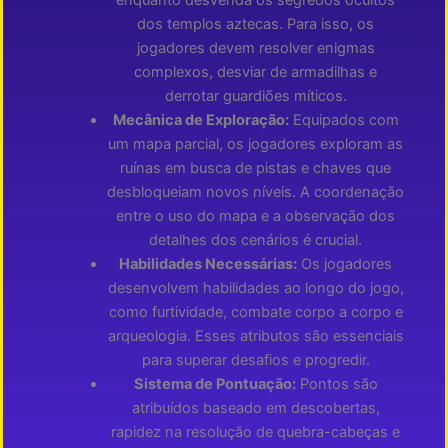
enquanto desvenda os segredos ocultos
dos templos aztecas. Para isso, os
jogadores devem resolver enigmas
complexos, desviar de armadilhas e
derrotar guardiões míticos.
Mecânica de Exploração:
Equipados com
um mapa parcial, os jogadores exploram as
ruínas em busca de pistas e chaves que
desbloqueiam novos níveis. A coordenação
entre o uso do mapa e a observação dos
detalhes dos cenários é crucial.
Habilidades Necessárias:
Os jogadores
desenvolvem habilidades ao longo do jogo,
como furtividade, combate corpo a corpo e
arqueologia. Esses atributos são essenciais
para superar desafios e progredir.
Sistema de Pontuação:
Pontos são
atribuídos baseado em descobertas,
rapidez na resolução de quebra-cabeças e