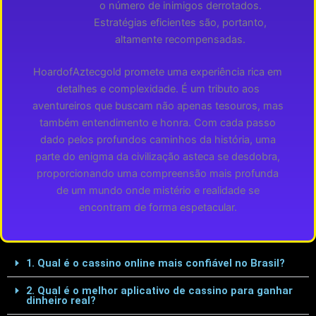
o número de inimigos derrotados.
Estratégias eficientes são, portanto,
altamente recompensadas.
HoardofAztecgold promete uma experiência rica em
detalhes e complexidade. É um tributo aos
aventureiros que buscam não apenas tesouros, mas
também entendimento e honra. Com cada passo
dado pelos profundos caminhos da história, uma
parte do enigma da civilização asteca se desdobra,
proporcionando uma compreensão mais profunda
de um mundo onde mistério e realidade se
encontram de forma espetacular.
1. Qual é o cassino online mais confiável no Brasil?
2. Qual é o melhor aplicativo de cassino para ganhar
dinheiro real?