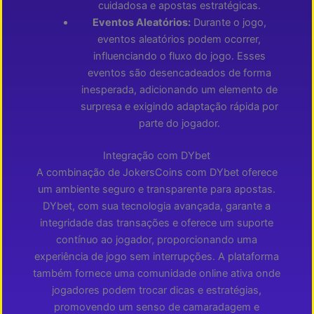
cuidadosa e apostas estratégicas.
Eventos Aleatórios:
Durante o jogo,
eventos aleatórios podem ocorrer,
influenciando o fluxo do jogo. Esses
eventos são desencadeados de forma
inesperada, adicionando um elemento de
surpresa e exigindo adaptação rápida por
parte do jogador.
Integração com DYbet
A combinação de JokersCoins com DYbet oferece
um ambiente seguro e transparente para apostas.
DYbet, com sua tecnologia avançada, garante a
integridade das transações e oferece um suporte
contínuo ao jogador, proporcionando uma
experiência de jogo sem interrupções. A plataforma
também fornece uma comunidade online ativa onde
jogadores podem trocar dicas e estratégias,
promovendo um senso de camaradagem e