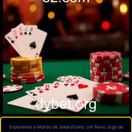
Explorando o Mundo de JokersCoins: Um Novo Jogo de