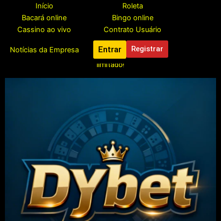
Pular
Início
Roleta
para
Bacará online
Bingo online
o
Cassino ao vivo
Contrato Usuário
conteúdo
Entrar
Registrar
Notícias da Empresa
Registre-se para reivindicar seu bônus grátis de R$888, tempo
limitado!