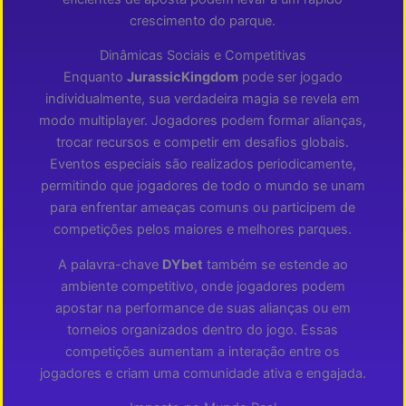
crescimento do parque.
Dinâmicas Sociais e Competitivas
Enquanto
JurassicKingdom
pode ser jogado
individualmente, sua verdadeira magia se revela em
modo multiplayer. Jogadores podem formar alianças,
trocar recursos e competir em desafios globais.
Eventos especiais são realizados periodicamente,
permitindo que jogadores de todo o mundo se unam
para enfrentar ameaças comuns ou participem de
competições pelos maiores e melhores parques.
A palavra-chave
DYbet
também se estende ao
ambiente competitivo, onde jogadores podem
apostar na performance de suas alianças ou em
torneios organizados dentro do jogo. Essas
competições aumentam a interação entre os
jogadores e criam uma comunidade ativa e engajada.