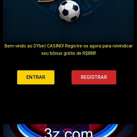
Bem-vindo ao DYbet CASINO! Registre-se agora para reivindicar
seu bônus grátis de R$888!
ENTRAR
REGISTRAR