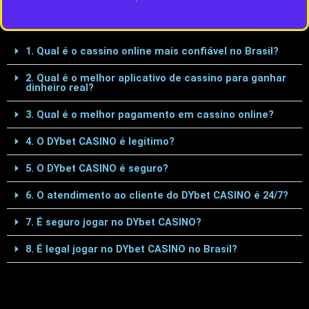
1. Qual é o cassino online mais confiável no Brasil?
2. Qual é o melhor aplicativo de cassino para ganhar
dinheiro real?
3. Qual é o melhor pagamento em cassino online?
4. O DYbet CASINO é legítimo?
5. O DYbet CASINO é seguro?
6. O atendimento ao cliente do DYbet CASINO é 24/7?
7. É seguro jogar no DYbet CASINO?
8. É legal jogar no DYbet CASINO no Brasil?