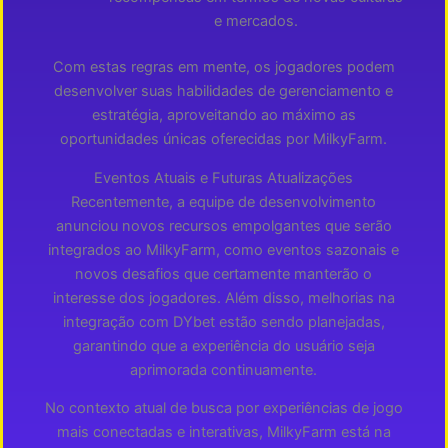
e mercados.
Com estas regras em mente, os jogadores podem
desenvolver suas habilidades de gerenciamento e
estratégia, aproveitando ao máximo as
oportunidades únicas oferecidas por MilkyFarm.
Eventos Atuais e Futuras Atualizações
Recentemente, a equipe de desenvolvimento
anunciou novos recursos empolgantes que serão
integrados ao MilkyFarm, como eventos sazonais e
novos desafios que certamente manterão o
interesse dos jogadores. Além disso, melhorias na
integração com DYbet estão sendo planejadas,
garantindo que a experiência do usuário seja
aprimorada continuamente.
No contexto atual de busca por experiências de jogo
mais conectadas e interativas, MilkyFarm está na