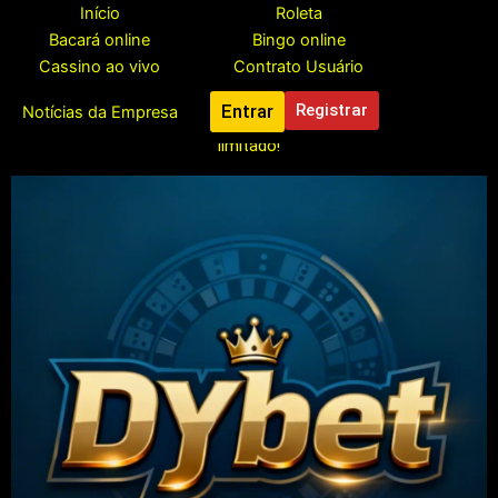
Pular
Início
Roleta
para
Bacará online
Bingo online
o
Cassino ao vivo
Contrato Usuário
conteúdo
Entrar
Registrar
Notícias da Empresa
Registre-se para reivindicar seu bônus grátis de R$888, tempo
limitado!