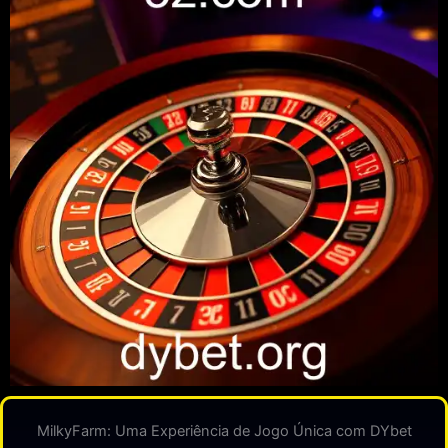
MilkyFarm: Uma Experiência de Jogo Única com DYbet