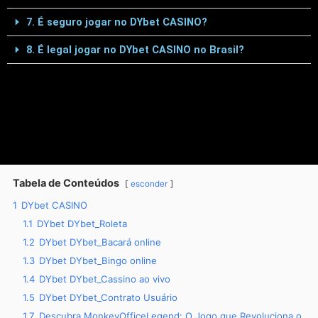
7. É seguro jogar no DYbet CASINO?
8. É legal jogar no DYbet CASINO no Brasil?
Tabela de Conteúdos
esconder
1
DYbet CASINO
1.1
DYbet DYbet_Roleta
1.2
DYbet DYbet_Bacará online
1.3
DYbet DYbet_Bingo online
1.4
DYbet DYbet_Cassino ao vivo
1.5
DYbet DYbet_Contrato Usuário
1.7
Descubra MonkeyOfficeLegend: O Jogo que Revoluciona o