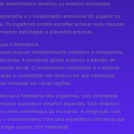
e determinados desafios ou eventos multiplayer.
adrenalina e o investimento emocional do jogador no
a. Os jogadores podem escolher arriscar suas riquezas
miando estratégias e previsões precisas.
uais e Relevância
ssoas buscam entretenimento interativo e competitivo,
emanda. A pandemia global acelerou a adoção de
teração social. O componente multiplayer e o sistema
ização e competição em tempos em que interações
er limitadas em várias regiões.
ências e feedbacks dos jogadores, com constantes
teúdos sazonais e desafios especiais. Esta dinâmica
ogos mais comentados do momento. A integração com
o o entretenimento com uma experiência interativa que
ratégia quanto com habilidade.