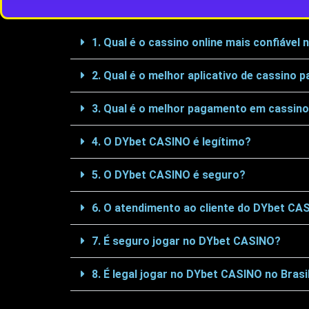
1. Qual é o cassino online mais confiável 
2. Qual é o melhor aplicativo de cassino p
3. Qual é o melhor pagamento em cassino
4. O DYbet CASINO é legítimo?
5. O DYbet CASINO é seguro?
6. O atendimento ao cliente do DYbet CA
7. É seguro jogar no DYbet CASINO?
8. É legal jogar no DYbet CASINO no Brasi