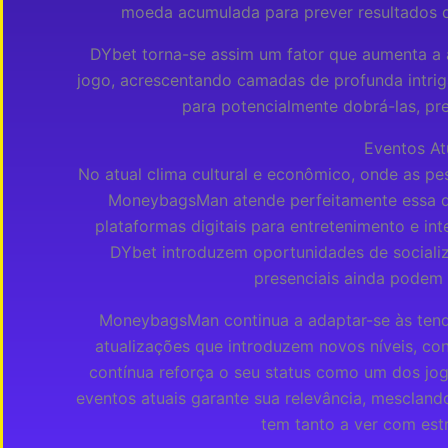
moeda acumulada para prever resultados d
DYbet torna-se assim um fator que aumenta a 
jogo, acrescentando camadas de profunda intrig
para potencialmente dobrá-las, pre
Eventos At
No atual clima cultural e econômico, onde as pe
MoneybagsMan atende perfeitamente essa d
plataformas digitais para entretenimento e in
DYbet introduzem oportunidades de social
presenciais ainda podem s
MoneybagsMan continua a adaptar-se às tend
atualizações que introduzem novos níveis, con
contínua reforça o seu status como um dos j
eventos atuais garante sua relevância, mescland
tem tanto a ver com est