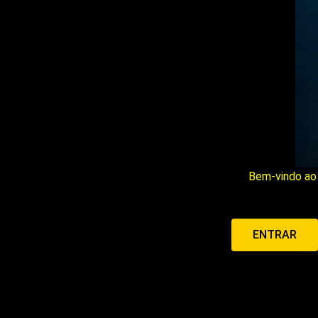
Bem-vindo ao 
ENTRAR