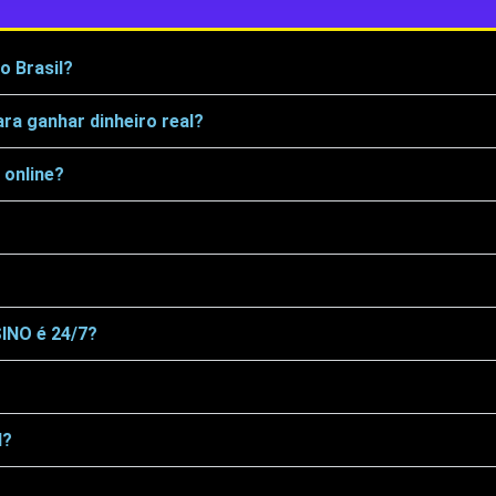
no Brasil?
ara ganhar dinheiro real?
 online?
SINO é 24/7?
l?