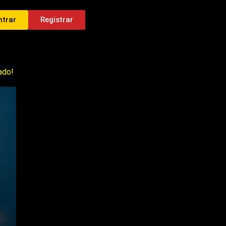
ntrar
Registrar
ado!