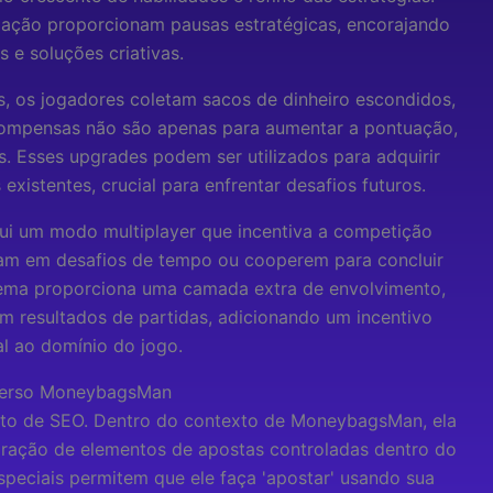
ação proporcionam pausas estratégicas, encorajando
s e soluções criativas.
is, os jogadores coletam sacos de dinheiro escondidos,
ecompensas não são apenas para aumentar a pontuação,
. Esses upgrades podem ser utilizados para adquirir
xistentes, crucial para enfrentar desafios futuros.
i um modo multiplayer que incentiva a competição
tam em desafios de tempo ou cooperem para concluir
tema proporciona uma camada extra de envolvimento,
m resultados de partidas, adicionando um incentivo
al ao domínio do jogo.
verso MoneybagsMan
to de SEO. Dentro do contexto de MoneybagsMan, ela
ração de elementos de apostas controladas dentro do
speciais permitem que ele faça 'apostar' usando sua