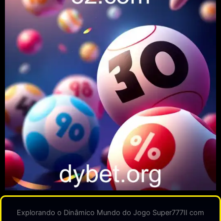
Explorando o Dinâmico Mundo do Jogo Super777II com