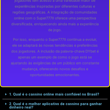
jogadores têm acesso a uma variedade maior de
experiências inspiradas por diferentes culturas e
regiões geográficas. A integração de comunidades
online com o Super777II oferece uma perspectiva
diversificada, enriquecendo ainda mais a experiência
de jogo.
Por isso, enquanto o Super777II continua a evoluir,
ele se adaptará às novas tendências e preferências
dos jogadores. A inclusão da palavra-chave DYbet é
apenas um exemplo de como o jogo está se
ajustando às exigências de um público em constante
mudança, oferecendo novos desafios e
oportunidades emocionantes.
1. Qual é o cassino online mais confiável no Brasil?
2. Qual é o melhor aplicativo de cassino para ganhar
dinheiro real?