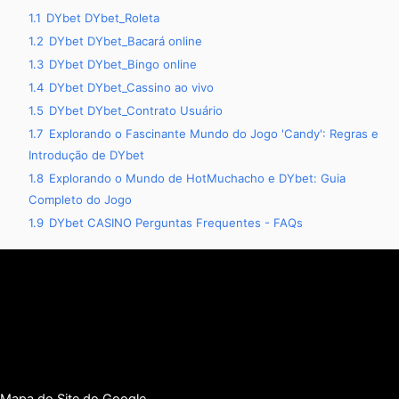
1.1
DYbet DYbet_Roleta
1.2
DYbet DYbet_Bacará online
1.3
DYbet DYbet_Bingo online
1.4
DYbet DYbet_Cassino ao vivo
1.5
DYbet DYbet_Contrato Usuário
1.7
Explorando o Fascinante Mundo do Jogo 'Candy': Regras e
Introdução de DYbet
1.8
Explorando o Mundo de HotMuchacho e DYbet: Guia
Completo do Jogo
1.9
DYbet CASINO Perguntas Frequentes - FAQs
Mapa do Site do Google