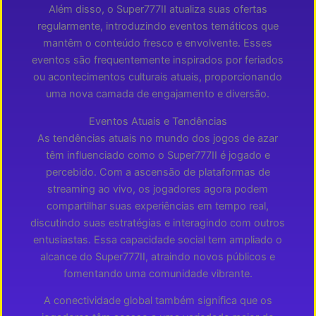
Além disso, o Super777II atualiza suas ofertas
regularmente, introduzindo eventos temáticos que
mantêm o conteúdo fresco e envolvente. Esses
eventos são frequentemente inspirados por feriados
ou acontecimentos culturais atuais, proporcionando
uma nova camada de engajamento e diversão.
Eventos Atuais e Tendências
As tendências atuais no mundo dos jogos de azar
têm influenciado como o Super777II é jogado e
percebido. Com a ascensão de plataformas de
streaming ao vivo, os jogadores agora podem
compartilhar suas experiências em tempo real,
discutindo suas estratégias e interagindo com outros
entusiastas. Essa capacidade social tem ampliado o
alcance do Super777II, atraindo novos públicos e
fomentando uma comunidade vibrante.
A conectividade global também significa que os