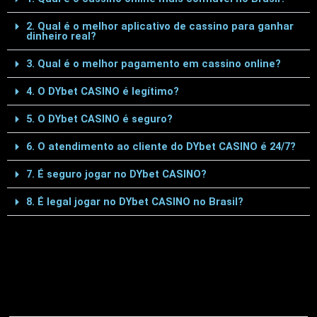
2. Qual é o melhor aplicativo de cassino para ganhar
dinheiro real?
3. Qual é o melhor pagamento em cassino online?
4. O DYbet CASINO é legítimo?
5. O DYbet CASINO é seguro?
6. O atendimento ao cliente do DYbet CASINO é 24/7?
7. É seguro jogar no DYbet CASINO?
8. É legal jogar no DYbet CASINO no Brasil?