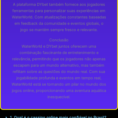
A plataforma DYbet também fornece aos jogadores
ferramentas para personalizar suas experiências em
WaterWorld. Com atualizações constantes baseadas
em feedback da comunidade e eventos globais, o
jogo se mantém sempre fresco e relevante.
Conclusão
WaterWorld e DYbet juntos oferecem uma
combinação fascinante de entretenimento e
relevância, permitindo que os jogadores não apenas
escapem para um mundo alternativo, mas também
reflitam sobre as questões do mundo real. Com sua
jogabilidade profunda e eventos em tempo real,
WaterWorld está se tornando um pilar no mundo dos
jogos online, proporcionando uma aventura aquática
inesquecível.
1. Qual é o cassino online mais confiável no Brasil?