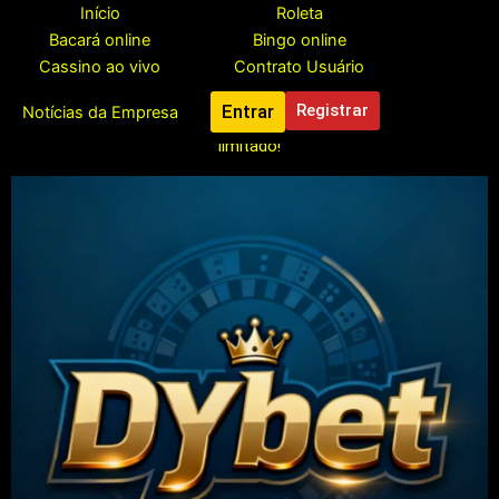
Pular
Início
Roleta
para
Bacará online
Bingo online
o
Cassino ao vivo
Contrato Usuário
conteúdo
Entrar
Registrar
Notícias da Empresa
Registre-se para reivindicar seu bônus grátis de R$888, tempo
limitado!