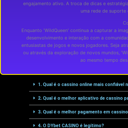
engajamento ativo. A troca de dicas e estratégi
uma rede de suporte 
Co
Enquanto 'WildQueen' continua a capturar a ima
desenvolvimento e interação com a comunidad
entusiastas de jogos e novos jogadores. Seja at
ou através da exploração de novos mundos, 'Wi
ao mesmo tempo desa
1. Qual é o cassino online mais confiável 
2. Qual é o melhor aplicativo de cassino p
3. Qual é o melhor pagamento em cassino
4. O DYbet CASINO é legítimo?