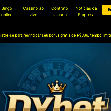
Bingo
Cassino ao
Contrato
Notícias da
E
online
vivo
Usuário
Empresa
istre-se para reivindicar seu bônus grátis de R$888, tempo limit