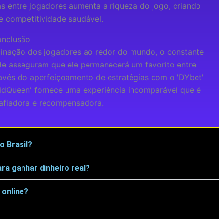
as entre jogadores aumenta a riqueza do jogo, criando
e competitividade saudável.
nclusão
ginação dos jogadores ao redor do mundo, o constante
e asseguram que ele permanecerá um favorito entre
ravés do aperfeiçoamento de estratégias com o 'DYbet'
ldQueen' fornece uma experiência incomparável que é
fiadora e recompensadora.
no Brasil?
ara ganhar dinheiro real?
 online?