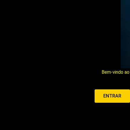
Bem-vindo ao 
ENTRAR