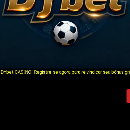
DYbet CASINO! Registre-se agora para reivindicar seu bônus gr