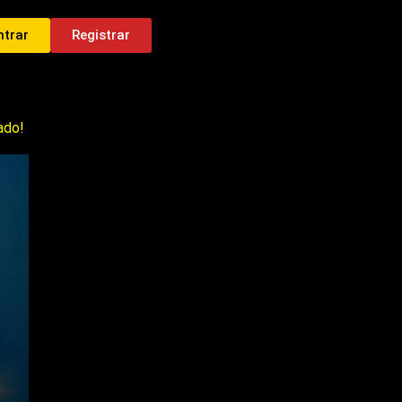
ntrar
Registrar
ado!